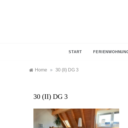
Skip
to
content
START
FERIENWOHNUNG
Home
»
30 (II) DG 3
30 (II) DG 3