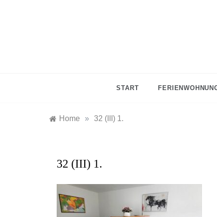
Skip
to
content
START
FERIENWOHNUNG
Home
»
32 (III) 1.
32 (III) 1.